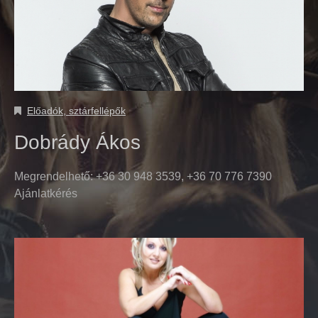
Előadók, sztárfellépők
Dobrády Ákos
Megrendelhető: +36 30 948 3539, +36 70 776 7390
Ajánlatkérés