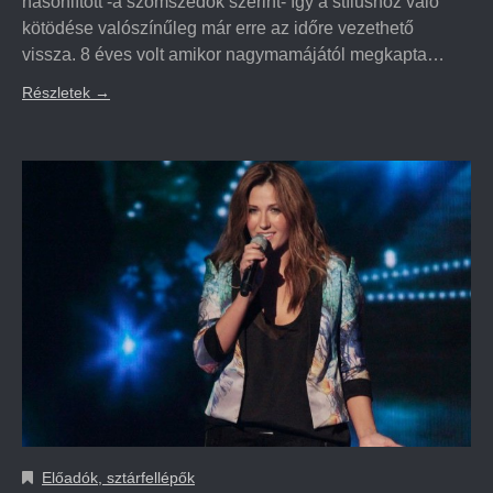
hasonlított -a szomszédok szerint- így a stílushoz való
kötödése valószínűleg már erre az időre vezethető
vissza. 8 éves volt amikor nagymamájától megkapta…
Részletek
→
Előadók, sztárfellépők