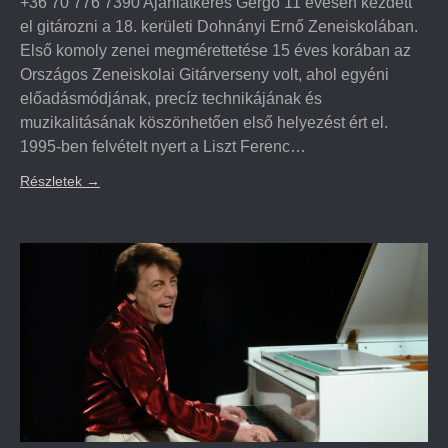
+36 70 776 7390 Ajánlatkérés Gergő 11 évesen kezdett
el gitározni a 18. kerületi Dohnányi Ernő Zeneiskolában.
Első komoly zenei megmérettetése 15 éves korában az
Országos Zeneiskolai Gitárverseny volt, ahol egyéni
előadásmódjának, precíz technikájának és
muzikalitásának köszönhetően első helyezést ért el.
1995-ben felvételt nyert a Liszt Ferenc…
Részletek
→