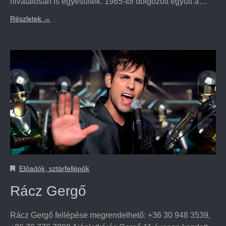
hivatalosan is egyesültek. 1985-től dolgozott együtt a…
Részletek
→
Előadók, sztárfellépők
Rácz Gergő
Rácz Gergő fellépése megrendelhető: +36 30 948 3539,