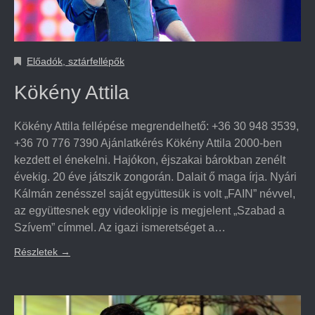
Előadók, sztárfellépők
Kökény Attila
Kökény Attila fellépése megrendelhető: +36 30 948 3539,
+36 70 776 7390 Ajánlatkérés Kökény Attila 2000-ben
kezdett el énekelni. Hajókon, éjszakai bárokban zenélt
évekig. 20 éve játszik zongorán. Dalait ő maga írja. Nyári
Kálmán zenésszel saját együttesük is volt „FAIN” névvel,
az együttesnek egy videoklipje is megjelent „Szabad a
Szívem” címmel. Az igazi ismeretséget a…
Részletek
→