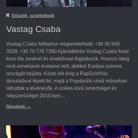
Előadók, sztárfellépők
Vastag Csaba
Vastag Csaba fellépése megrendelhető: +36 30 948
3539, +36 70 776 7390 Ajánlatkérés Vastag Csaba fiatal
kora óta zenével és énekléssel foglalkozik. Hosszú ideig
rock-zenekarok énekese volt, akikkel Európa számos
országát bejárta. Közel két évig a RapSzínHáz
társulatával lépett fel, majd a Popdaráló című műsorban
láthatták a tévénézők. A széles körű ismertséget és
népszerűséget 2010-ben…
Részletek
→