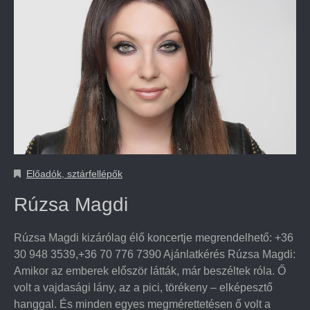
Előadók, sztárfellépők
Rúzsa Magdi
Rúzsa Magdi kizárólag élő koncertje megrendelhető: +36
30 948 3539,+36 70 776 7390 Ajánlatkérés Rúzsa Magdi:
Amikor az emberek először látták, már beszéltek róla. Ő
volt a vajdasági lány, az a pici, törékeny – elképesztő
hanggal. És minden egyes megmérettetésen ő volt a