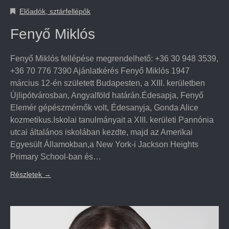
Előadók, sztárfellépők
Fenyő Miklós
Fenyő Miklós fellépése megrendelhető: +36 30 948 3539,
+36 70 776 7390 Ajánlatkérés Fenyő Miklós 1947
március 12-én született Budapesten, a XIII. kerületben
Újlipótvárosban, Angyalföld határán.Édesapja, Fenyő
Elemér gépészmérnők volt, Édesanyja, Gonda Alice
kozmetikus.Iskolai tanulmányait a XIII. kerületi Pannónia
utcai általános iskolában kezdte, majd az Amerikai
Egyesült Államokban,a New York-i Jackson Heights
Primary School-ban és…
Részletek
→