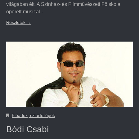
világában élt. A Színház- és Filmművészeti Főiskola
operett-musical…
Részletek
→
Előadók, sztárfellépők
Bódi Csabi