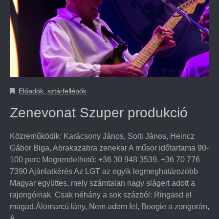
Előadók, sztárfellépők
Zenevonat Szuper produkció
Közreműködik: Karácsony János, Solti János, Heincz
Gábor Biga, Abrakazabra zenekar A műsor időtartama 90-
100 perc Megrendelhető: +36 30 948 3539, +36 70 776
7390 Ajánlatkérés Az LGT az egyik legmeghatározóbb
Magyar együttes, mely számtalan nagy slágert adott a
rajongóinak. Csak néhány a sok százból: Ringasd el
magad,Álomarcú lány, Nem adom fel, Boogie a zongorán,
A…