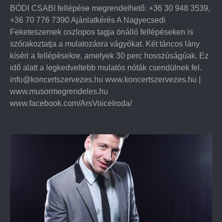
BÓDI CSABI fellépése megrendelhető: +36 30 948 3539,
+36 70 776 7390 Ajánlatkérés A Nagyecsedi
Feketeszemek oszlopos tagja önálló fellépéseken is
szórakoztatja a mulatozásra vágyókat. Két táncos lány
kíséri a fellépésekre, amelyek 30 perc hosszúságúak. Ez
idő alatt a legkedveltebb mulatós nóták csendülnek fel.
info@koncertszervezes.hu www.koncertszervezes.hu |
www.musormegrendeles.hu
www.facebook.com/ArsVoiceIroda/