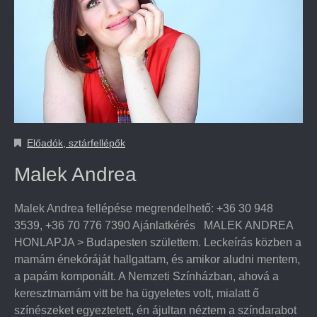
Előadók, sztárfellépők
Malek Andrea
Malek Andrea fellépése megrendelhető: +36 30 948
3539, +36 70 776 7390 Ajánlatkérés MALEK ANDREA
HONLAPJA > Budapesten születtem. Leckeírás közben a
mamám énekóráját hallgattam, és amikor aludni mentem,
a papám komponált. A Nemzeti Színházban, ahová a
keresztmamám vitt be ha ügyeletes volt, mialatt ő
színészeket egyeztetett, én ájultan néztem a színdarabot