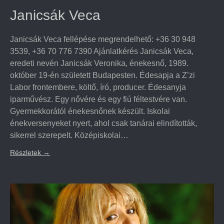
Janicsák Veca
Janicsák Veca fellépése megrendelhető: +36 30 948
3539, +36 70 776 7390 Ajánlatkérés Janicsák Veca,
eredeti nevén Janicsák Veronika, énekesnő, 1989.
október 19-én született Budapesten. Édesapja a Z’zi
Labor frontembere, költő, író, producer. Édesanyja
iparművész. Egy nővére és egy fiú féltestvére van.
Gyermekkorától énekesnőnek készült. Iskolai
énekversenyeket nyert, ahol csak tanárai elindították,
sikerrel szerepelt. Középiskolai…
Részletek
→