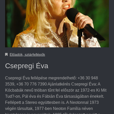
Előadók, sztárfellépők
Csepregi Éva
Csepregi Éva fellépése megrendelhető: +36 30 948
3539, +36 70 776 7390 Ajánlatkérés Csepregi Éva: A
Kócbabák nevű trióban tűnt fel először az 1972-es Ki Mit
Tud?-on, Pál éva és Fábián Éva társaságában énekelt.
Fellépett a Stereo együttesben is. A Neotonnal 1973
végén társultak, 1977-ben Neoton Família néven