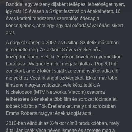
Banddel egy verseny díjaként fellépési lehetőséget nyert,
így már 15 évesen a Sziget fesztiválon énekelhetett. 16
éves korától rendszeres szereplője édesapja
koncertjeinek, ahol egy-egy dal előadásával óriási sikert
arat.
A nagyközönség a 2007-es Csillag Születik műsorban
ismerhette meg. Az akkor 18 éves énekesnő a
középdöntőben esett ki. A műsort követően gyermekkori
barátjával, Wagner Emillel megalakította a Pop & Roll
zenekart, amely főként saját szerzeményeiket adta elő,
melyekhez Veca írt angol szövegeket. Ekkor már több
filmzene magyar változatát vele készítették. A
Nickelodeon (MTV Networks, Viacom) csatorna
felkérésére ő énekelte több film és sorozat főcímdalát,
többek között a Tök Éretleneket, mely tini sorozatban
Emma Roberts magyar énekhangját adta.
2010-ben elindult az X-faktor című produkcióban, mely
által Janicsák Veca néven ismerte és szerette meg a