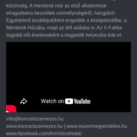
közönség. A mentorok már az első alkalommal
elragadtatva beszéltek személyiségéről, hangjáról.
Egyértelmű továbbjutóként engedték a középdöntőbe, a
Mentorok Házába, majd az élő adásba is. Az X-Faktor
legjobb női énekeseként a negyedik helyezést érte el.
info@koncertszervezes.hu
www.koncertszervezes.hu | www.musormegrendeles.hu
www.facebook.com/ArsVoiceIroda/