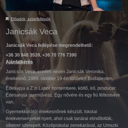
Előadók, sztárfellépők
Janicsák Veca
Janicsák Veca fellépése megrendelhető:
+36 30 948 3539, +36 70 776 7390
Ajánlatkérés
Janicsák Veca, eredeti nevén Janicsák Veronika,
énekesnő, 1989. október 19-én született Budapesten.
Édesapja a Z’zi Labor frontembere, költő, író, producer.
Édesanyja iparművész. Egy nővére és egy fiú féltestvére
van.
Gyermekkorától énekesnőnek készült. Iskolai
énekversenyeket nyert, ahol csak tanárai elindították,
sikerrel szerepelt. Középiskolai zenekarával, az Umszki