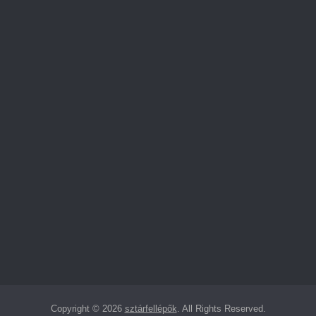
n
Copyright © 2026
sztárfellépők
. All Rights Reserved.