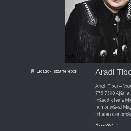
Aradi Tib
Előadók, sztárfellépők
Aradi Tibor – Va
776 7390 Ajánlatk
második lett a M
humoristával Mag
minden csatorná
Részletek
→