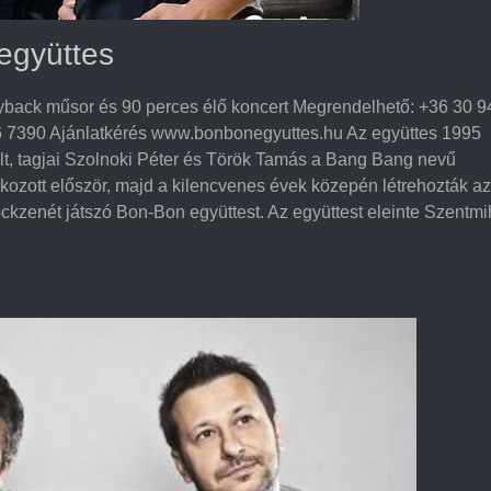
együttes
ayback műsor és 90 perces élő koncert Megrendelhető: +36 30 9
6 7390 Ajánlatkérés www.bonbonegyuttes.hu Az együttes 1995
t, tagjai Szolnoki Péter és Török Tamás a Bang Bang nevű
lkozott először, majd a kilencvenes évek közepén létrehozták az
ckzenét játszó Bon-Bon együttest. Az együttest eleinte Szentm