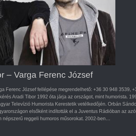
or – Varga Ferenc József
rga Ferenc József fellépése megrendelhető: +36 30 948 3539, +
érés Aradi Tibor 1992 óta járja az országot, mint humorista. 1
agyar Televízió Humorista Kerestetik vetélkedőjén. Orbán Sánd
yarországon elsőként indították el a Juventus Rádióban az azó
n népszerű reggeli humoros műsorokat. 2002-ben…