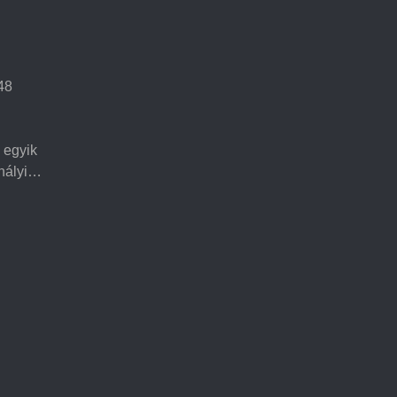
48
 egyik
ihályi…