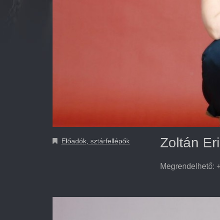
Zoltán Er
Előadók, sztárfellépők
Megrendelhető: +