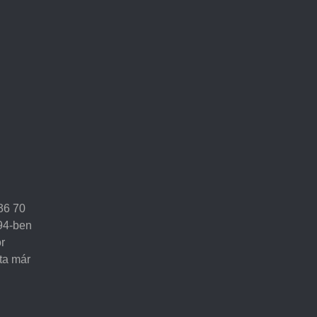
36 70
994-ben
or
ta már