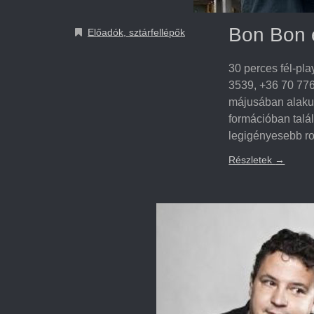
Bon Bon 
Előadók, sztárfellépők
30 perces fél-pl
3539, +36 70 77
májusában alakul
formációban talá
legigényesebb ro
Részletek
→