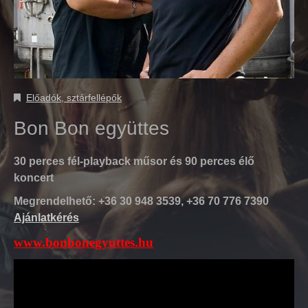
Előadók, sztárfellépők
Bon Bon együttes
30 perces fél-playback műsor és 90 perces élő
koncert
Megrendelhető: +36 30 948 3539, +36 70 776 7390
Ajánlatkérés
www.bonbonegyuttes.hu