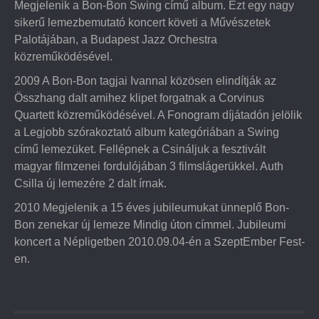
Megjelenik a Bon-Bon Swing című album. Ezt egy nagy
sikerű lemezbemutató koncert követi a Művészetek
Palotájában, a Budapest Jazz Orchestra
közreműködésével.
2009 A Bon-Bon tagjai Ivannal közösen elindítják az
Összhang dalt amihez klipet forgatnak a Corvinus
Quartett közreműködésével. A Fonogram díjátadón jelölik
a Legjobb szórakoztató album kategóriában a Swing
című lemezüket. Fellépnek a Csináljuk a fesztivált
magyar filmzenei fordulójában 3 filmslágerükkel. Auth
Csilla új lemezére 2 dalt írnak.
2010 Megjelenik a 15 éves jubileumukat ünneplő Bon-
Bon zenekar új lemeze Mindig úton címmel. Jubileumi
koncert a Népligetben 2010.09.04-én a SzeptEmber Fest-
en.