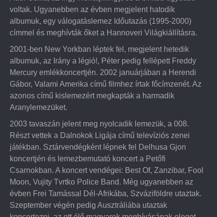
voltak. Ugyanebben az évben megjelent hatodik
albumuk, egy válogatáslemez Időutazás (1995-2000)
címmel és meghívták őket a Hannoveri Világkiállításra.
2001-ben New Yorkban léptek fel, megjelent hetedik
albumuk, az Irány a légió!, Péter pedig fellépett Freddy
Mercury emlékkoncertjén. 2002 januárjában a Herendi
Gábor, Valami Amerika című filmhez írtak főcímzenét. Az
azonos című kislemezért megkapták a harmadik
Aranylemezüket.
2003 tavaszán jelent meg nyolcadik lemezük, a 008.
Részt vettek a Dalnokok Ligája című televíziós zenei
játékban. Sztárvendégként lépnek fel Delhusa Gjon
koncertjén és lemezbemutató koncert a Petőfi
Csarnokban. A koncert vendégei: Best Of, Zanzibar, Fool
Moon, Vujity Tvrtko Police Band. Még ugyanebben az
évben Frei Tamással Dél-Afrikába, Szváziföldre utaztak.
Szeptember végén pedig Ausztráliába utaztak
koncertezni, az ott élő magyarok meghívásának eleget