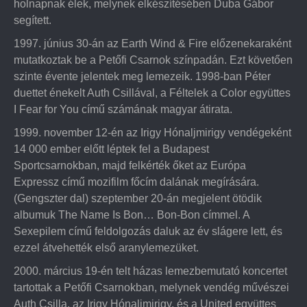
holnapnak élek, melynek elkészítésében Duba Gábor
segített.
1997. június 30-án az Earth Wind & Fire előzenekaraként
mutatkoztak be a Petőfi Csarnok színpadán. Ezt követően
szinte évente jelentek meg lemezeik. 1998-ban Péter
duettet énekelt Auth Csillával, a Féltelek a Color együttes
I Fear for You című számának magyar átirata.
1999. november 12-én az Irigy Hónaljmirigy vendégeként
14 000 ember előtt léptek fel a Budapest
Sportcsarnokban, majd felkérték őket az Európa
Expressz című mozifilm főcím dalának megírására.
(Gengszter dal) szeptember 20-án megjelent ötödik
albumuk The Name Is Bon… Bon-Bon címmel. A
Sexepilem című feldolgozás daluk az év slágere lett, és
ezzel átvehették első aranylemezüket.
2000. március 19-én telt házas lemezbemutató koncertet
tartottak a Petőfi Csarnokban, melynek vendég művészei
Auth Csilla, az Irigy Hónaljmirigy, és a United együttes