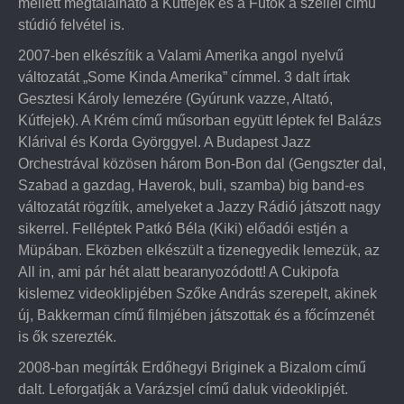
mellett megtalálható a Kútfejek és a Futok a széllel című
stúdió felvétel is.
2007-ben elkészítik a Valami Amerika angol nyelvű
változatát „Some Kinda Amerika” címmel. 3 dalt írtak
Gesztesi Károly lemezére (Gyúrunk vazze, Altató,
Kútfejek). A Krém című műsorban együtt léptek fel Balázs
Klárival és Korda Györggyel. A Budapest Jazz
Orchestrával közösen három Bon-Bon dal (Gengszter dal,
Szabad a gazdag, Haverok, buli, szamba) big band-es
változatát rögzítik, amelyeket a Jazzy Rádió játszott nagy
sikerrel. Felléptek Patkó Béla (Kiki) előadói estjén a
Müpában. Eközben elkészült a tizenegyedik lemezük, az
All in, ami pár hét alatt bearanyozódott! A Cukipofa
kislemez videoklipjében Szőke András szerepelt, akinek
új, Bakkerman című filmjében játszottak és a főcímzenét
is ők szerezték.
2008-ban megírták Erdőhegyi Briginek a Bizalom című
dalt. Leforgatják a Varázsjel című daluk videoklipjét.