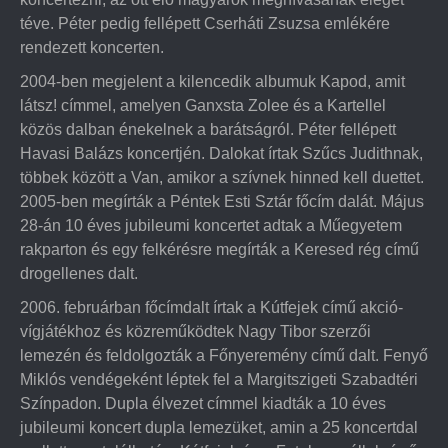
téve. Péter pedig fellépett Cserháti Zsuzsa emlékére
rendezett koncerten.
2004-ben megjelent a kilencedik albumuk Kapod, amit
látsz! címmel, amelyen Ganxsta Zolee és a Kartellel
közös dalban énekelnek a barátságról. Péter fellépett
Havasi Balázs koncertjén. Dalokat írtak Szűcs Judithnak,
többek között a Van, amikor a szívnek hinned kell duettet.
2005-ben megírták a Péntek Esti Sztár főcím dalát. Május
28-án 10 éves jubileumi koncertet adtak a Műegyetem
rakparton és egy felkérésre megírták a Keresed rég című
drogellenes dalt.
2006. februárban főcímdalt írtak a Kútfejek című akció-
vígjátékhoz és közreműködtek Nagy Tibor szerzői
lemezén és feldolgozták a Főnyeremény című dalt. Fenyő
Miklós vendégeként léptek fel a Margitszigeti Szabadtéri
Színpadon. Dupla élvezet címmel kiadták a 10 éves
jubileumi koncert dupla lemezüket, amin a 25 koncertdal