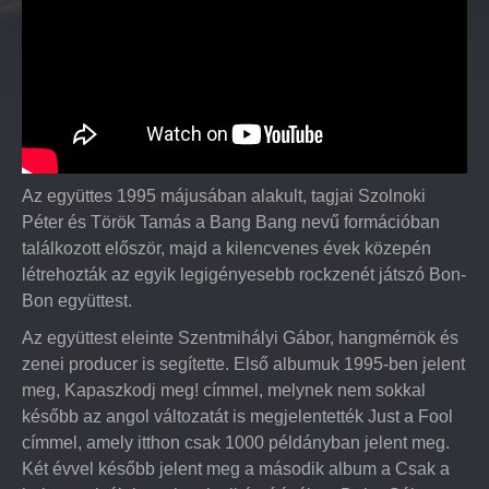
Az együttes 1995 májusában alakult, tagjai Szolnoki
Péter és Török Tamás a Bang Bang nevű formációban
találkozott először, majd a kilencvenes évek közepén
létrehozták az egyik legigényesebb rockzenét játszó Bon-
Bon együttest.
Az együttest eleinte Szentmihályi Gábor, hangmérnök és
zenei producer is segítette. Első albumuk 1995-ben jelent
meg, Kapaszkodj meg! címmel, melynek nem sokkal
később az angol változatát is megjelentették Just a Fool
címmel, amely itthon csak 1000 példányban jelent meg.
Két évvel később jelent meg a második album a Csak a